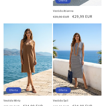
Oferta
Vestido Atianna
Precio
Precio
€29,99 EUR
€39,90 EUR
habitual
de
oferta
Oferta
Oferta
Vestido Wirtz
Vestido Sail