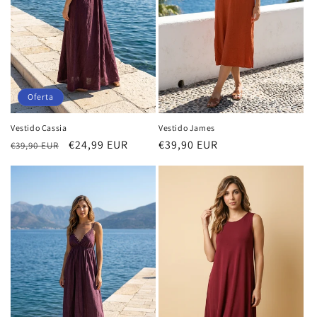
n
:
Oferta
Vestido Cassia
Vestido James
Precio
Precio
€24,99 EUR
Precio
€39,90 EUR
€39,90 EUR
habitual
de
habitual
oferta