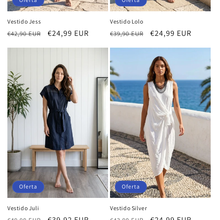
Vestido Jess
Vestido Lolo
Precio
Precio
€24,99 EUR
Precio
Precio
€24,99 EUR
€42,90 EUR
€39,90 EUR
habitual
de
habitual
de
oferta
oferta
Oferta
Oferta
Vestido Juli
Vestido Silver
Precio
Precio
€39,92 EUR
Precio
Precio
€24,99 EUR