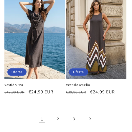
Oferta
Oferta
Vestido Eva
Vestido Amelia
Precio
Precio
€24,99 EUR
Precio
Precio
€24,99 EUR
€42,90 EUR
€39,90 EUR
habitual
de
habitual
de
oferta
oferta
1
2
3