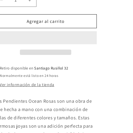
Reducir
Aumentar
cantidad
cantidad
para
para
Pendientes
Pendientes
Agregar al carrito
Ocean
Ocean
Azules
Azules
Retiro disponible en
Santiago Rusiñol 32
Normalmente está listo en 24 horas
Ver información de la tienda
s Pendientes Ocean Rosas son una obra de
te hecha a mano con una combinación de
las de diferentes colores y tamaños. Estas
rmosas joyas son una adición perfecta para