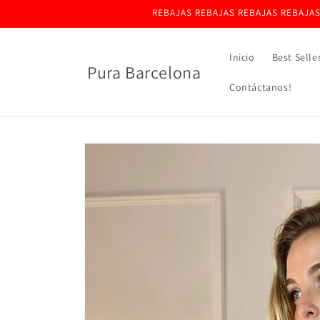
Ir
REBAJAS REBAJAS REBAJAS REBAJAS
directamente
al contenido
Inicio
Best Selle
Pura Barcelona
Contáctanos!
Ir
directamente
a la
información
del producto