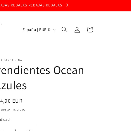
BAJAS REBAJAS REBAJAS REBAJAS
as
Iniciar
P
Carrito
España | EUR €
sesión
a
í
s
RA BARCELONA
/
Pendientes Ocean
r
zules
e
g
i
ecio
14,90 EUR
ó
bitual
uesto incluido.
n
ntidad