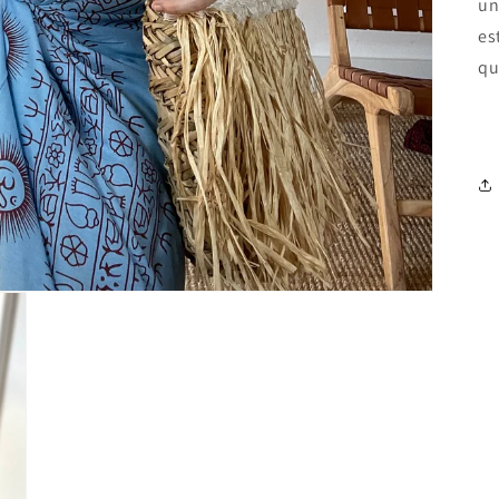
un
es
qu